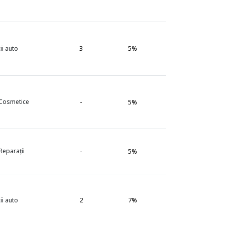
3
5%
ii auto
 Cosmetice
-
5%
 Reparații
-
5%
2
7%
ii auto