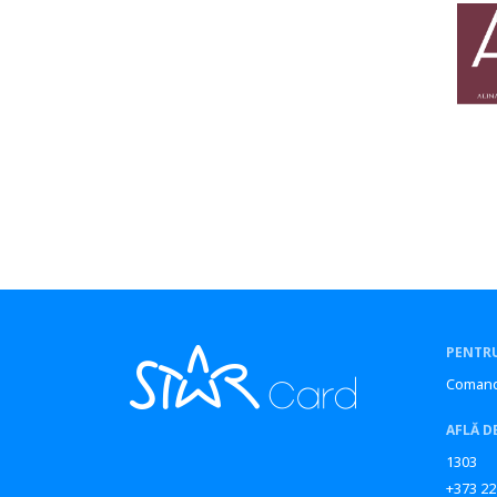
Sîngerei
Șoldănești
Soroca
Ștefan Vodă
Strășeni
Taraclia
Telenești
Ungheni
Varnița
Vulcanești
PENTRU
Comand
AFLĂ D
1303
+373 22