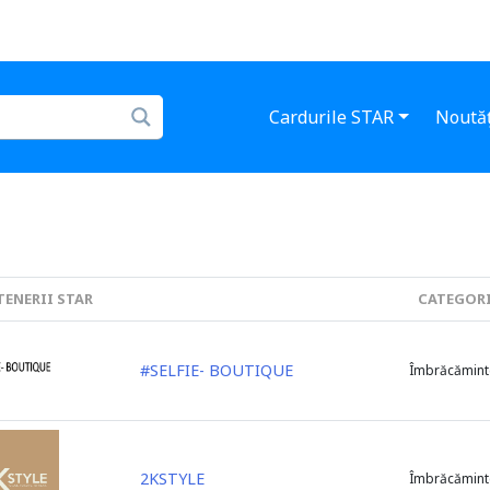
Cardurile STAR
Noutăț
TENERII STAR
CATEGOR
#SELFIE- BOUTIQUE
Îmbrăcămint
2KSTYLE
Îmbrăcămint