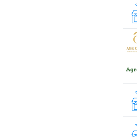
s. Băcioi
s. Bascalia
s. Baurci
s. Bîc
s. Bulboaca
s. Cazaclia
s. Chetrosu
s. Cojușna
s. Colonița
s. Copceac
s. Dobrogea
s. Floreni
s. Ghidighici
s. Giurgiulești
s. Gotești
s. Grătiești
s. Marandeni