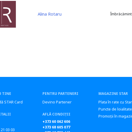
Alina Rotaru
Îmbrăcămint
 TINE
PENTRU PARTENERI
MAGAZINE STAR
ă STAR Card
Devino Partener
Plata în rate cu Sta
Puncte de loialitate
ETALII
AFLĂ CONDIȚII
Promoții în magazi
+373 60 062 606
+373 68 605 077
 21 03 03