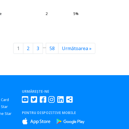
2
5%
e
…
1
2
3
58
Următoarea »
URMĂREȘTE-NE
r Card
 Star
PENTRU DISPOZITIVE MOBILE
ne Star