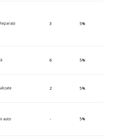
 Reparații
3
5%
tă
6
5%
alizate
2
5%
-
5%
ii auto