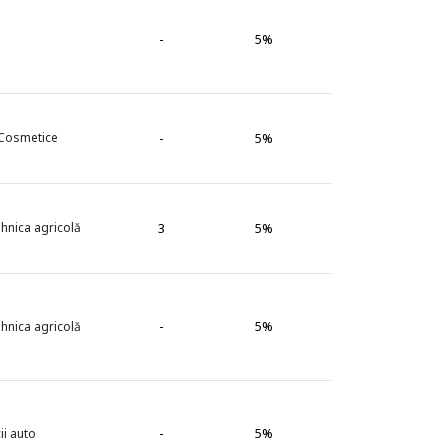
-
5%
 Cosmetice
-
5%
ehnica agricolă
3
5%
-
5%
ehnica agricolă
-
5%
ii auto