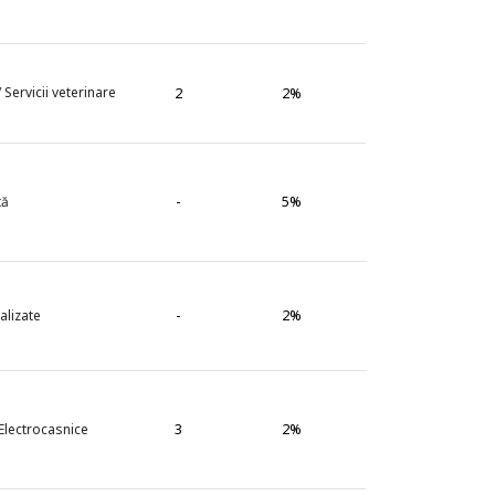
 Servicii veterinare
2
2%
-
5%
tă
-
2%
alizate
3
2%
 Electrocasnice