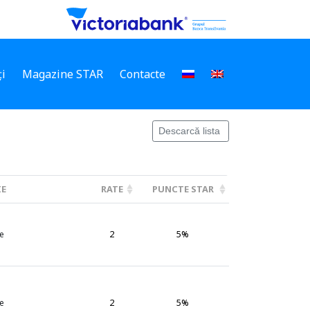
i
Magazine STAR
Contacte
Descarcă lista
IE
RATE
PUNCTE STAR
2
5%
e
2
5%
e