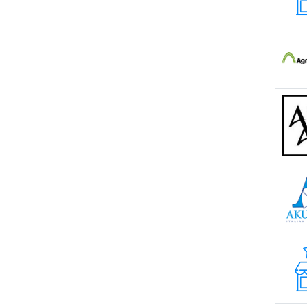
s. Olănești
s. Peresecina
s. Petrești
s. Porumbeni
s. Sculeni
s. Țințareni
s. Todirești
s. Tohatin
s. Trușeni
s. Ulmu
s. Valcineț
s. Zubrești
sat Huzun
sat. Lozova
sat. Vorniceni
sat.Tipova
Sîngera