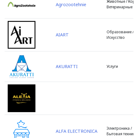
Животные / Корм
Хынчешты
Agrozootehnie
Ветеринарные ус
Чадыр-Лунга
Чимишлия
Чисмикёй
Образование /
Шолдэнешть
AIART
Искусство
Штефан Водэ
Яловены
AKURATTI
Услуги
Электроника /
ALFA ELECTRONICA
Бытовая техника