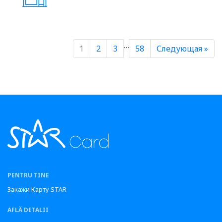
…
1
2
3
58
Cледующая »
PENTRU TINE
Закажи Карту STAR
AFLĂ DETALII