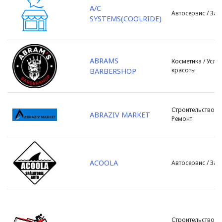
ZityMall
A/C
Купчинь
Автосервис / Зап
SYSTEMS(COOLRIDE)
Zorile
Кэлэрашь
Леова
Липканы
ABRAMS
Косметика / Услуг
Маркулешть
красоты
BARBERSHOP
Ниспорень
Новые Анены
Окница
Строительство /
ABRAZIV MARKET
Оргеев
Ремонт
Резина
Рышканы
с .Флорень
ACOOLA
Автосервис / Зап
с. Баскалия
с. Баурчи
с. Бульбоака
с. Бык
с. Валчинец
Строительство /