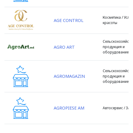
с. Скулень
с. Тогатин
Косметика / Услуг
с. Тодирешть
AGE CONTROL
красоты
с. Трушень
с. Улму
Сельскохозяйств
с. Цинцарень
AGRO ART
продукция и
с. Ципова
оборудование
село Хузун
Сороки
Сельскохозяйств
Страшены
AGROMAGAZIN
продукция и
Сынджера
оборудование
Сынджерей
Тараклия
Теленешты
AGROPIESE AM
Автосервис / Зап
Унгены
Флорешты
Фэлешть