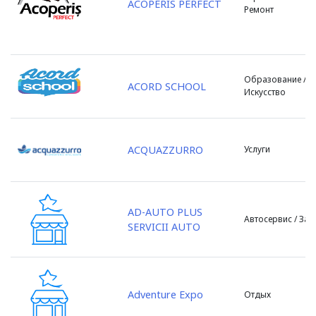
ACOPERIS PERFECT
Ремонт
с. Гидигич
с. Готешть
с. Грэтиешть
с. Джурдрулушть
Образование /
с. Доброджя
ACORD SCHOOL
Искусство
с. Зубрешть
с. Казаклия
с. Кетросу
ACQUAZZURRO
Услуги
с. Кожушна
с. Колоница
с. Копчак
AD-AUTO PLUS
с. Лозова
Автосервис / Зап
SERVICII AUTO
с. Марандень
с. Олэнешть
с. Пересечина
с. Петрешть
Adventure Expo
Отдых
с. Порумбень