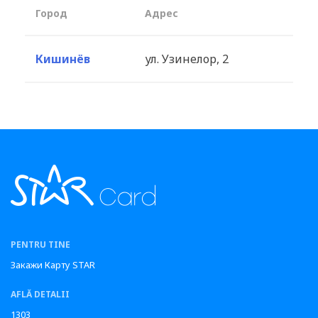
Город
Aдрес
Кишинёв
ул. Узинелор, 2
PENTRU TINE
Закажи Карту STAR
AFLĂ DETALII
1303