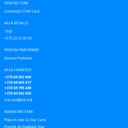
PENTRU TINE
Comandă STAR Card
AFLĂ DETALII
1303
+373 22 21 03 03
PENTRU PARTENERI
Devino Partener
AFLĂ CONDIȚII
+373 60 062 606
+373 68 605 077
+373 69 795 440
+373 60 062 655
starcard@vb.md
MAGAZINE STAR
Plata în rate cu Star Card
Puncte de loialitate Star