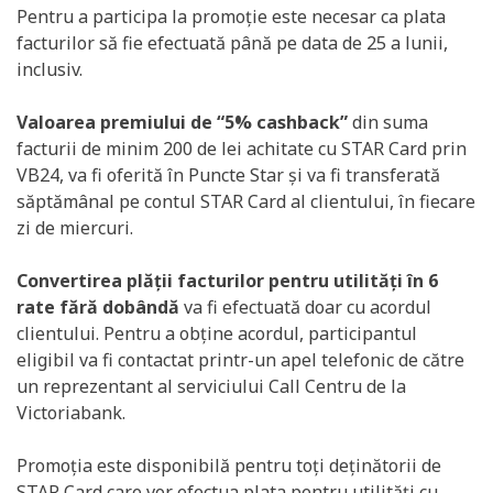
Pentru a participa la promoție este necesar ca plata
facturilor să fie efectuată până pe data de 25 a lunii,
inclusiv.
Valoarea premiului de “5% cashback”
din suma
facturii de minim 200 de lei achitate cu STAR Card prin
VB24, va fi oferită în Puncte Star și va fi transferată
săptămânal pe contul STAR Card al clientului, în fiecare
zi de miercuri.
Convertirea plății facturilor pentru utilități în 6
rate fără dobândă
va fi efectuată doar cu acordul
clientului. Pentru a obține acordul, participantul
eligibil va fi contactat printr-un apel telefonic de către
un reprezentant al serviciului Call Centru de la
Victoriabank.
Promoția este disponibilă pentru toți deținătorii de
STAR Card care vor efectua plata pentru utilități cu