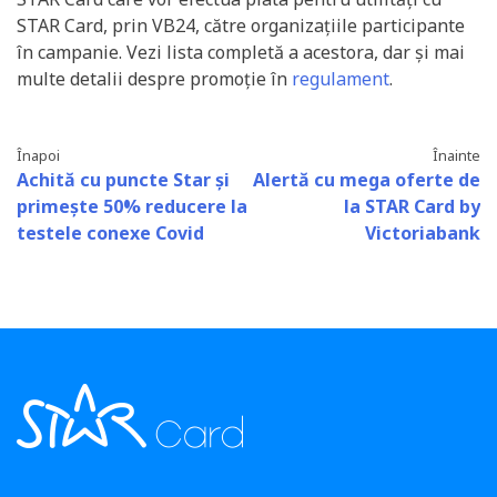
STAR Card, prin VB24, către organizațiile participante
în campanie. Vezi lista completă a acestora, dar și mai
multe detalii despre promoție în
regulament
.
Înapoi
Înainte
Achită cu puncte Star și
Alertă cu mega oferte de
primește 50% reducere la
la STAR Card by
testele conexe Covid
Victoriabank