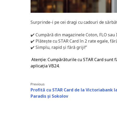
Surprinde-i pe cei dragi cu cadouri de sărbă
✔️ Cumpără din magazinele Coton, FLO sau
✔️ Plătește cu STAR Card în 2 rate egale, fă
✔️ Simplu, rapid și fără griji!”
Atenție: Cumpărăturile cu STAR Card sunt făr
aplicația VB24.
Previous
Profită cu STAR Card de la Victoriabank l
Paradis și Sokolov