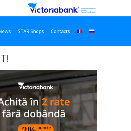
News
STAR Shops
Contacts
T!