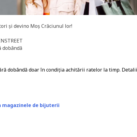
tori și devino Moș Crăciunul lor!
 INSTREET
ră dobândă
ă dobândă doar în condiția achitării ratelor la timp. Detaliil
a magazinele de bijuterii