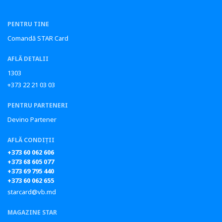
PENTRU TINE
Comandă STAR Card
AFLĂ DETALII
1303
+373 22 21 03 03
PENTRU PARTENERI
Devino Partener
AFLĂ CONDIȚII
+373 60 062 606
+373 68 605 077
+373 69 795 440
+373 60 062 655
starcard@vb.md
MAGAZINE STAR