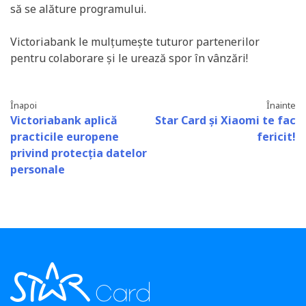
să se alăture programului.
Victoriabank le mulțumește tuturor partenerilor
pentru colaborare și le urează spor în vânzări!
Înapoi
Înainte
Victoriabank aplică
Star Card și Xiaomi te fac
practicile europene
fericit!
privind protecția datelor
personale