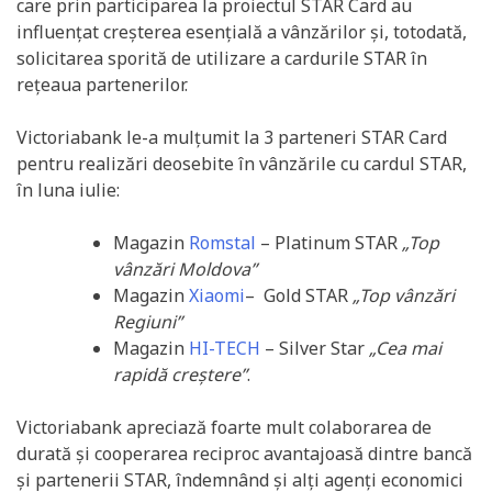
care prin participarea la proiectul STAR Card au
influențat creșterea esențială a vânzărilor și, totodată,
solicitarea sporită de utilizare a cardurile STAR în
rețeaua partenerilor.
Victoriabank le-a mulțumit la 3 parteneri STAR Card
pentru realizări deosebite în vânzările cu cardul STAR,
în luna iulie:
Magazin
Romstal
– Platinum STAR
„Top
vânzări Moldova”
Magazin
Xiaomi
– Gold STAR
„Top vânzări
Regiuni”
Magazin
HI-TECH
– Silver Star
„Cea mai
rapidă creștere”
.
Victoriabank apreciază foarte mult colaborarea de
durată și cooperarea reciproc avantajoasă dintre bancă
și partenerii STAR, îndemnând și alți agenți economici