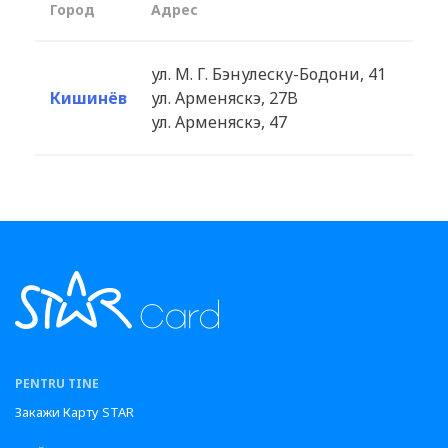
Город
Aдрес
ул. М. Г. Бэнулеску-Бодони, 41
Кишинёв
ул. Арменяскэ, 27B
ул. Арменяскэ, 47
PENTRU TINE
Закажи Карту STAR