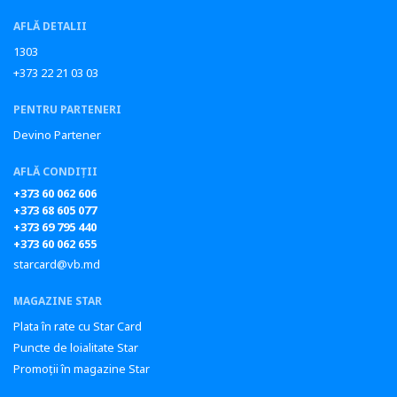
AFLĂ DETALII
1303
+373 22 21 03 03
PENTRU PARTENERI
Devino Partener
AFLĂ CONDIȚII
+373 60 062 606
+373 68 605 077
+373 69 795 440
+373 60 062 655
starcard@vb.md
MAGAZINE STAR
Plata în rate cu Star Card
Puncte de loialitate Star
Promoții în magazine Star