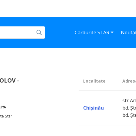
Cardurile STAR
Noutăț
OLOV -
Localitate
Adres
str. A
2%
Chișinău
bd. Șt
bd. Șt
te Star