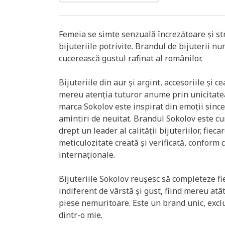
Femeia se simte senzuală încrezătoare și st
bijuteriile potrivite. Brandul de bijuterii n
cucerească gustul rafinat al românilor.
Bijuteriile din aur și argint, accesoriile și 
mereu atenția tuturor anume prin unicitate
marca Sokolov este inspirat din emoții sincer
amintiri de neuitat. Brandul Sokolov este c
drept un leader al calității bijuteriilor, fieca
meticulozitate creată și verificată, conform 
internaționale.
Bijuteriile Sokolov reușesc să completeze fie
indiferent de vârstă și gust, fiind mereu at
piese nemuritoare. Este un brand unic, exclu
dintr-o mie.