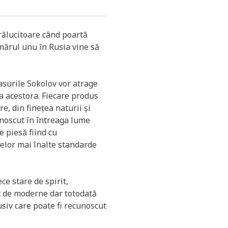
rălucitoare când poartă
umărul unu în Rusia vine să
ceasurile Sokolov vor atrage
a acestora. Fiecare produs
e, din finețea naturii și
unoscut în întreaga lume
re piesă fiind cu
celor mai înalte standarde
ce stare de spirit,
ât de moderne dar totodată
siv care poate fi recunoscut