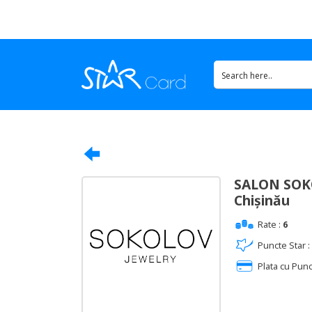
SALON SOK
Chișinău
Rate :
6
Puncte Star :
Plata cu Punc