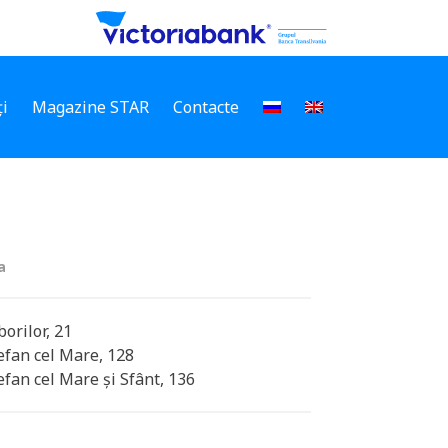
i
Magazine STAR
Contacte
a
rborilor, 21
efan cel Mare, 128
efan cel Mare și Sfânt, 136