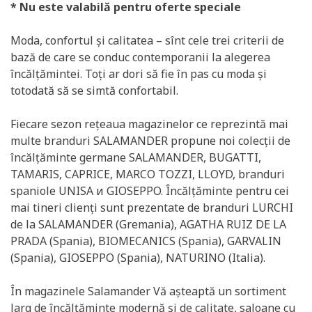
* Nu este valabilă pentru oferte speciale
Moda, confortul şi calitatea – sînt cele trei criterii de
bază de care se conduc contemporanii la alegerea
încălţămintei. Toţi ar dori să fie în pas cu moda şi
totodată să se simtă confortabil.
Fiecare sezon reţeaua magazinelor ce reprezintă mai
multe branduri SALAMANDER propune noi colecţii de
încălţăminte germane SALAMANDER, BUGATTI,
TAMARIS, CAPRICE, MARCO TOZZI, LLOYD, branduri
spaniole UNISA и GIOSEPPO. Încălțăminte pentru cei
mai tineri clienți sunt prezentate de branduri LURCHI
de la SALAMANDER (Gremania), AGATHA RUIZ DE LA
PRADA (Spania), BIOMECANICS (Spania), GARVALIN
(Spania), GIOSEPPO (Spania), NATURINO (Italia).
În magazinele Salamander Vă aşteaptă un sortiment
larg de încălţăminte modernă şi de calitate, saloane cu