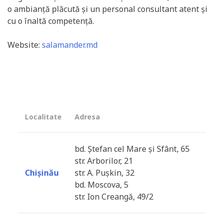
o ambianţă plăcută şi un personal consultant atent şi
cu o înaltă competenţă.
Website:
salamander.md
Localitate
Adresa
bd. Ștefan cel Mare și Sfânt, 65
str. Arborilor, 21
Chișinău
str. A. Pușkin, 32
bd. Moscova, 5
str. Ion Creangă, 49/2