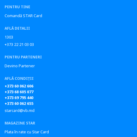
PENTRU TINE
Comandă STAR Card
AFLĂ DETALII
1303
+373 22 21 03 03
PENTRU PARTENERI
Devino Partener
AFLĂ CONDIȚII
+373 60 062 606
+373 68 605 077
+373 69 795 440
+373 60 062 655
starcard@vb.md
MAGAZINE STAR
Plata în rate cu Star Card