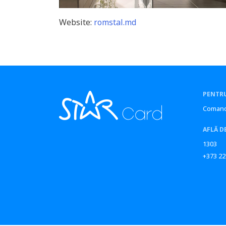
Website:
romstal.md
PENTRU
Comand
AFLĂ D
1303
+373 22