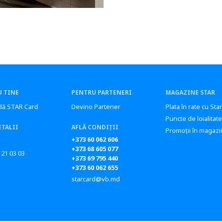
 TINE
PENTRU PARTENERI
MAGAZINE STAR
ă STAR Card
Devino Partener
Plata în rate cu Sta
Puncte de loialitate
ETALII
AFLĂ CONDIȚII
Promoții în magazi
+373 60 062 606
+373 68 605 077
 21 03 03
+373 69 795 440
+373 60 062 655
starcard@vb.md