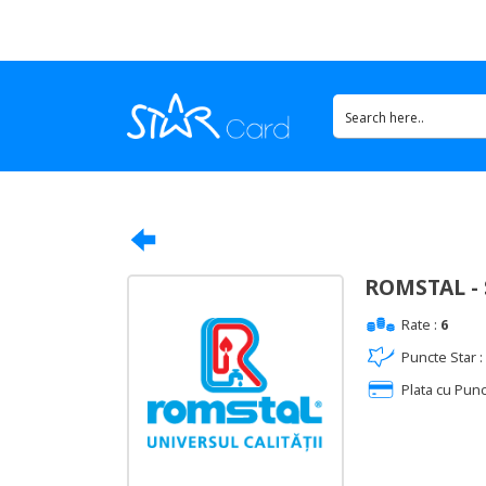
ROMSTAL - 
Rate :
6
Puncte Star :
Plata cu Punc