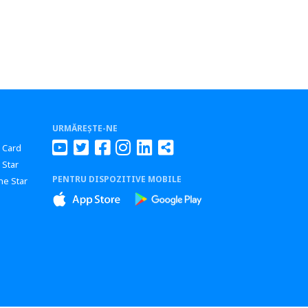
URMĂREȘTE-NE
r Card
 Star
PENTRU DISPOZITIVE MOBILE
ne Star