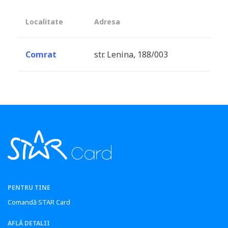
Localitate
Adresa
Comrat
str. Lenina, 188/003
PENTRU TINE
Comandă STAR Card
AFLĂ DETALII