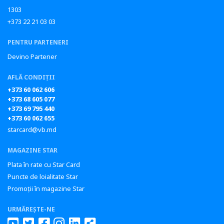
1303
+373 22 21 03 03
PENTRU PARTENERI
Devino Partener
AFLĂ CONDIȚII
+373 60 062 606
+373 68 605 077
+373 69 795 440
+373 60 062 655
starcard@vb.md
MAGAZINE STAR
Plata în rate cu Star Card
Puncte de loialitate Star
Promoții în magazine Star
URMĂREȘTE-NE