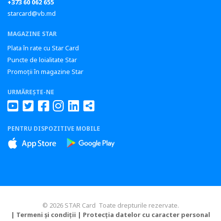
+373 60 062 655
starcard@vb.md
MAGAZINE STAR
Plata în rate cu Star Card
Puncte de loialitate Star
Promoții în magazine Star
URMĂREȘTE-NE
PENTRU DISPOZITIVE MOBILE
© 2026 STAR Card Toate drepturile rezervate.
| Termeni și condiții
| Protecția datelor cu caracter personal