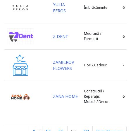
Soroca
YULIA
6
Îmbrăcăminte
Ștefan Vodă
EFROS
Strășeni
Taraclia
Telenești
Medicină /
Z DENT
6
Farmacii
Ungheni
Varnița
Vulcanești
ZAMFIROV
-
Flori / Cadouri
FLOWERS
Construcții /
ZANA HOME
6
Reparații,
Mobilă / Decor
…