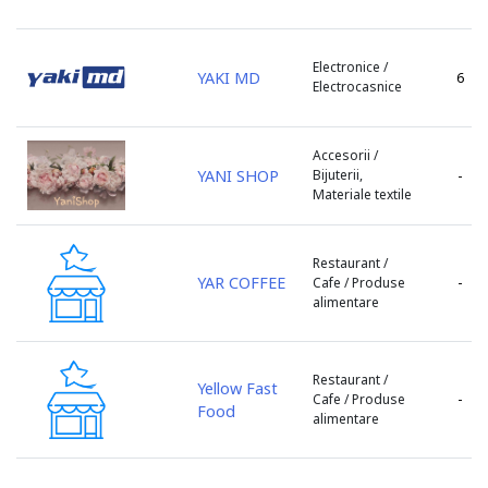
s. Petrești
s. Porumbeni
Electronice /
s. Sculeni
YAKI MD
6
Electrocasnice
s. Țințareni
s. Todirești
s. Tohatin
Accesorii /
YANI SHOP
Bijuterii,
-
s. Trușeni
Materiale textile
s. Ulmu
s. Valcineț
Restaurant /
s. Zubrești
YAR COFFEE
-
Cafe / Produse
sat Huzun
alimentare
sat. Lozova
sat. Vorniceni
Restaurant /
sat.Tipova
Yellow Fast
-
Cafe / Produse
Sîngera
Food
alimentare
Sîngerei
Șoldănești