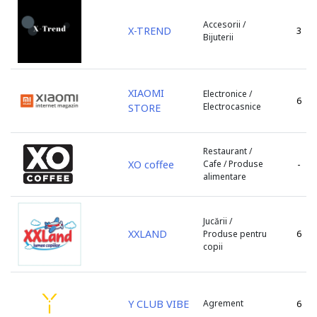
s. Baurci
Accesorii /
X-TREND
3
s. Bîc
Bijuterii
s. Bulboaca
s. Cazaclia
s. Chetrosu
XIAOMI
Electronice /
6
s. Cojușna
Electrocasnice
STORE
s. Colonița
s. Copceac
Restaurant /
s. Dobrogea
XO coffee
Cafe / Produse
-
alimentare
s. Floreni
s. Ghidighici
s. Giurgiulești
Jucării /
s. Gotești
XXLAND
6
Produse pentru
copii
s. Grătiești
s. Marandeni
s. Olănești
Y CLUB VIBE
Agrement
6
s. Peresecina