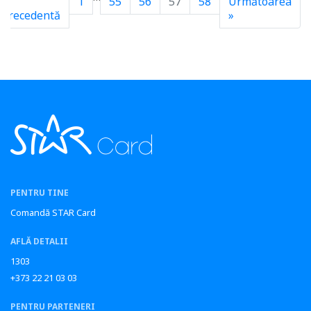
«
1
55
56
57
58
Următoarea
Precedentă
»
PENTRU TINE
Comandă STAR Card
AFLĂ DETALII
1303
+373 22 21 03 03
PENTRU PARTENERI