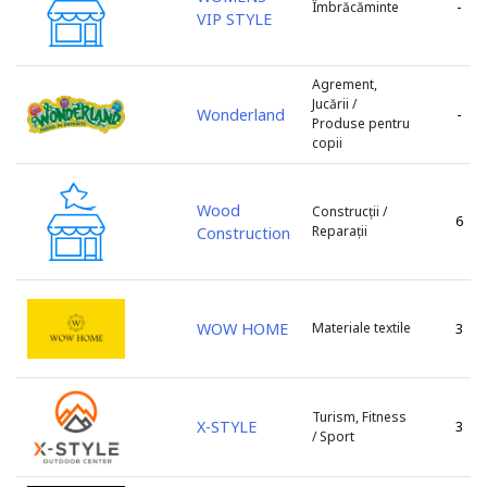
-
Îmbrăcăminte
ZityMall
VIP STYLE
Fălești
Zorile
Florești
Glodeni
Agrement,
Jucării /
Hîncești
Wonderland
-
Produse pentru
Ialoveni
copii
Leova
Lipcani
Wood
Construcții /
6
Marculești
Reparații
Construction
Nisporeni
Ocnița
or. Vadul lui Vodă
WOW HOME
Materiale textile
3
Orhei
Otaci
Rezina
Turism, Fitness
Rîșcani
X-STYLE
3
/ Sport
s. Băcioi
s. Bascalia