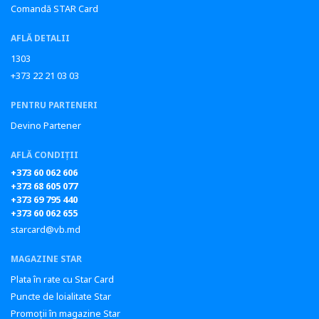
Comandă STAR Card
AFLĂ DETALII
1303
+373 22 21 03 03
PENTRU PARTENERI
Devino Partener
AFLĂ CONDIȚII
+373 60 062 606
+373 68 605 077
+373 69 795 440
+373 60 062 655
starcard@vb.md
MAGAZINE STAR
Plata în rate cu Star Card
Puncte de loialitate Star
Promoții în magazine Star