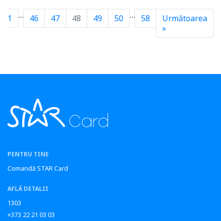
…
…
1
46
47
48
49
50
58
Următoarea
»
PENTRU TINE
Comandă STAR Card
AFLĂ DETALII
1303
+373 22 21 03 03