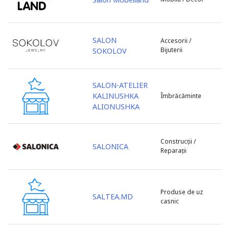
ZityMall
Fălești
Zorile
Florești
Glodeni
SALON
Accesorii /
Bijuterii
SOKOLOV
Hîncești
Ialoveni
Leova
SALON-ATELIER
Lipcani
KALINUSHKA
Îmbrăcăminte
Marculești
ALIONUSHKA
Nisporeni
Ocnița
Construcții /
or. Vadul lui Vodă
SALONICA
Reparații
Orhei
Otaci
Rezina
Produse de uz
SALTEA.MD
Rîșcani
casnic
s. Băcioi
s. Bascalia