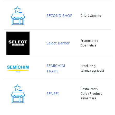
Soroca
Ștefan Vodă
Strășeni
SECOND SHOP
Îmbrăcăminte
Taraclia
Telenești
Ungheni
Frumusețe /
Varnița
Select Barber
Cosmetice
Vulcanești
SEMICHIM
Produse și
tehnica agricolă
TRADE
Restaurant /
SENSEI
Cafe / Produse
alimentare