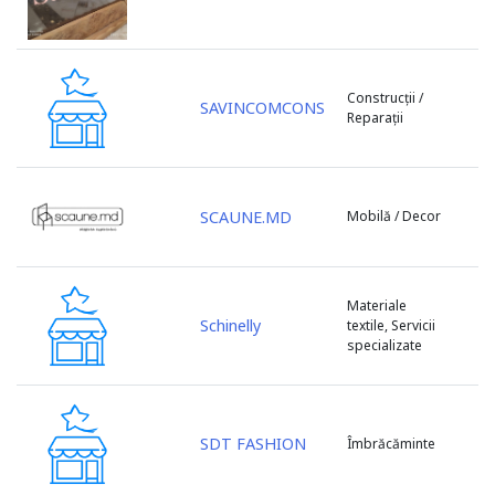
s. Petrești
s. Porumbeni
s. Sculeni
Construcții /
s. Țințareni
SAVINCOMCONS
Reparații
s. Todirești
s. Tohatin
s. Trușeni
s. Ulmu
SCAUNE.MD
Mobilă / Decor
s. Valcineț
s. Zubrești
sat Huzun
Materiale
Schinelly
textile, Servicii
sat. Lozova
specializate
sat. Vorniceni
sat.Tipova
Sîngera
SDT FASHION
Sîngerei
Îmbrăcăminte
Șoldănești