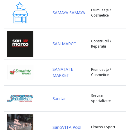
s. Baurci
Frumusețe /
SAMAYA SAMAYA
s. Bîc
Cosmetice
s. Bulboaca
s. Cazaclia
s. Chetrosu
Construcții /
s. Cojușna
SAN MARCO
Reparații
s. Colonița
s. Copceac
s. Dobrogea
SANATATE
Frumusețe /
s. Floreni
Cosmetice
MARKET
s. Ghidighici
s. Giurgiulești
s. Gotești
Servicii
Sanitar
specializate
s. Grătiești
s. Marandeni
s. Olănești
s. Peresecina
SanoVITA Pool
Fitness / Sport