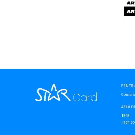
Sîngerei
Șoldănești
Soroca
Ștefan Vodă
Strășeni
Taraclia
Telenești
Ungheni
Varnița
Vulcanești
PENTRU
Comand
AFLĂ D
1303
+373 22