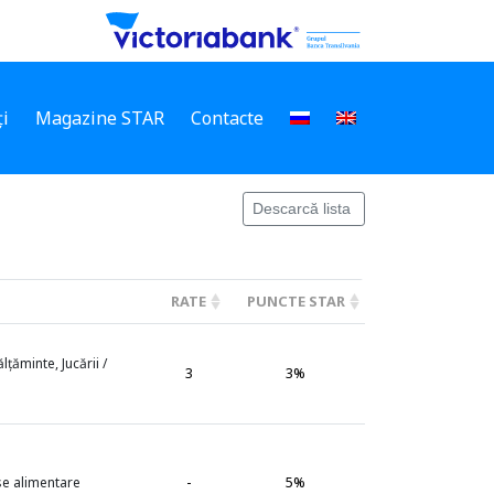
i
Magazine STAR
Contacte
Descarcă lista
RATE
PUNCTE STAR
țăminte, Jucării /
3
3%
-
5%
se alimentare