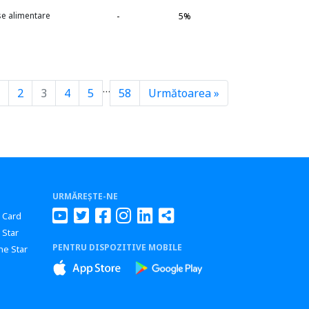
se alimentare
-
5%
…
2
3
4
5
58
Următoarea »
URMĂREȘTE-NE
r Card
 Star
PENTRU DISPOZITIVE MOBILE
ne Star