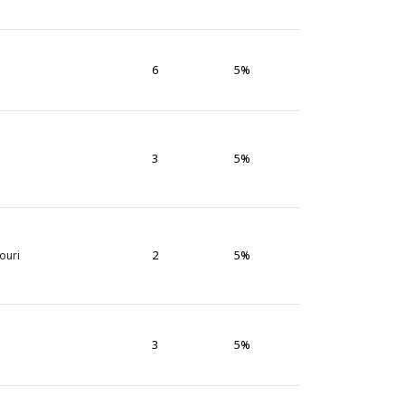
6
5%
3
5%
2
5%
douri
3
5%