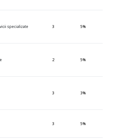
3
5%
icii specializate
2
5%
ce
3
3%
3
5%