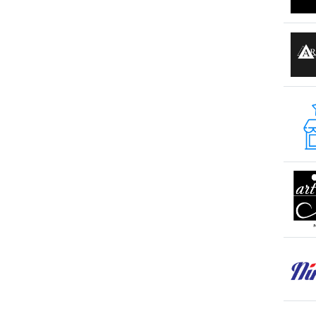
s. Olănești
s. Peresecina
s. Petrești
s. Porumbeni
s. Sculeni
s. Țințareni
s. Todirești
s. Tohatin
s. Trușeni
s. Ulmu
s. Valcineț
s. Zubrești
sat Huzun
sat. Lozova
sat. Vorniceni
sat.Tipova
Sîngera