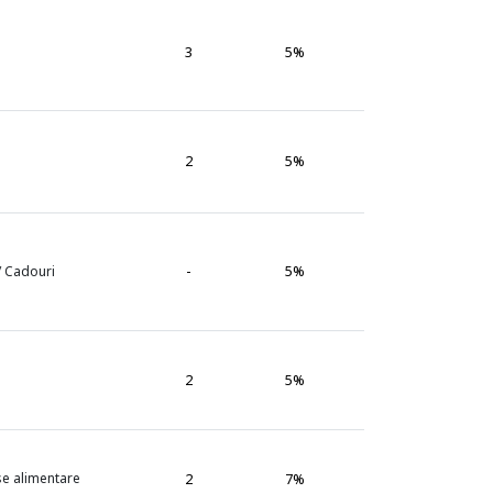
3
5%
2
5%
-
5%
 / Cadouri
2
5%
se alimentare
2
7%