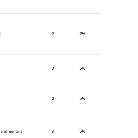
2
2%
te
3
5%
2
5%
3
5%
se alimentare