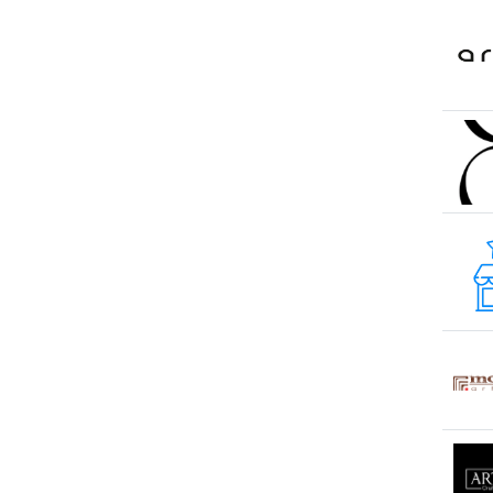
s. Băcioi
s. Bascalia
s. Baurci
s. Bîc
s. Bulboaca
s. Cazaclia
s. Chetrosu
s. Cojușna
s. Colonița
s. Copceac
s. Dobrogea
s. Floreni
s. Ghidighici
s. Giurgiulești
s. Gotești
s. Grătiești
s. Marandeni