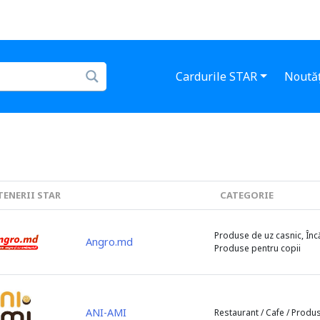
Cardurile STAR
Noutăț
TENERII STAR
CATEGORIE
Produse de uz casnic, Încăl
Angro.md
Produse pentru copii
ANI-AMI
Restaurant / Cafe / Produ