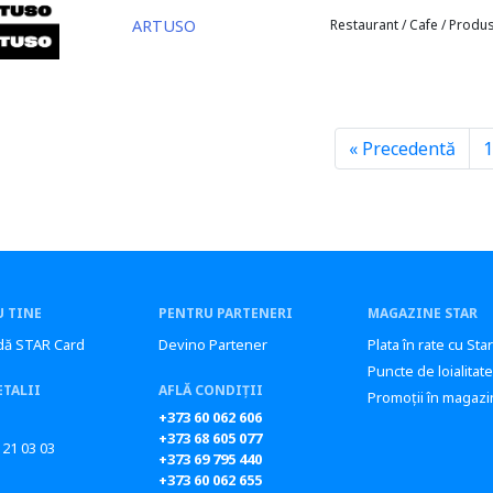
ARTUSO
Restaurant / Cafe / Produ
« Precedentă
1
 TINE
PENTRU PARTENERI
MAGAZINE STAR
ă STAR Card
Devino Partener
Plata în rate cu Sta
Puncte de loialitate
ETALII
AFLĂ CONDIȚII
Promoții în magazi
+373 60 062 606
+373 68 605 077
 21 03 03
+373 69 795 440
+373 60 062 655