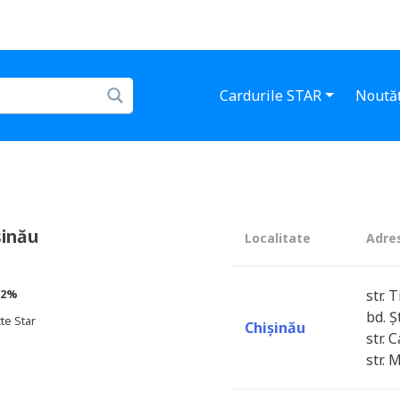
Cardurile STAR
Noutăț
șinău
Localitate
Adre
2%
str. 
bd. Ș
te Star
Chișinău
str. 
str. 