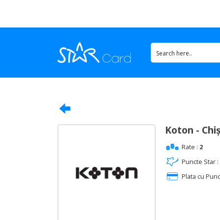
Koton - Chi
Rate :
2
Puncte Star :
Plata cu Punc