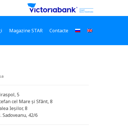
i
Magazine STAR
Contacte
sa
Tiraspol, 5
tefan cel Mare și Sfânt, 8
Calea Ieșilor, 8
M. Sadoveanu, 42/6