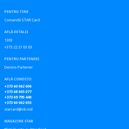
PENTRU TINE
Comandă STAR Card
AFLĂ DETALII
1303
+373 22 21 03 03
PENTRU PARTENERI
Devino Partener
AFLĂ CONDIȚII
+373 60 062 606
+373 68 605 077
+373 69 795 440
+373 60 062 655
starcard@vb.md
MAGAZINE STAR