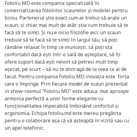
Fotoliu MD este compania specializată în
comercializarea fotoliilor, scaunelor şi mobilei pentru
birou. Partenerul știe exact cum ar trebui să arate un
scaun, și chiar mai mult de atât: știe cum trebuie să te
facă să te simți. Și nu e nicio filozofie aici: un scaun
trebuie să te facă să te simți în largul tău, să poți
rămâne relaxat în timp ce muncești, să poți sta
confortabil dacă ești într-o sală de așteptare, să îți
ofere suport dacă ești nevoit să petreci mult timp
așezat, pe scurt – să nu te distragă de la ceea ce ai de
facut. Pentru compania Fotoliu MD inovația este forța
care o împinge. Prin fiecare model de scaun prezentat
in show-roomul “Fotoliu MD” este adusa mai aproape
armonia perfectă a unor forme elegante cu
funcționalitatea impecabilă îmbinând confortul și
ergonomia. Echipa fotoliu.md este mereu pregătita
pentru o colaborare aşa că vă aşteaptă în vizită sau cu
un apel telefonic.