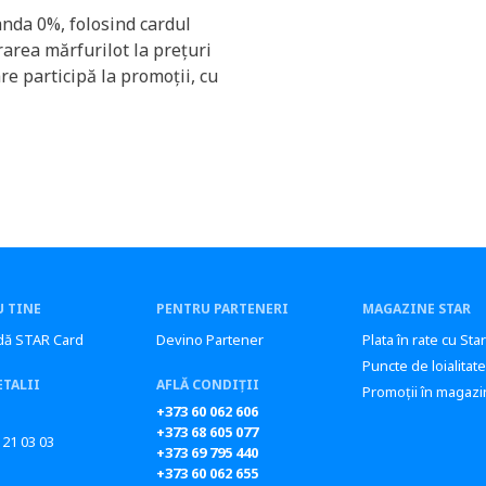
anda 0%, folosind cardul
area mărfurilot la prețuri
re participă la promoții, cu
 TINE
PENTRU PARTENERI
MAGAZINE STAR
ă STAR Card
Devino Partener
Plata în rate cu Sta
Puncte de loialitate
ETALII
AFLĂ CONDIȚII
Promoții în magazi
+373 60 062 606
+373 68 605 077
 21 03 03
+373 69 795 440
+373 60 062 655