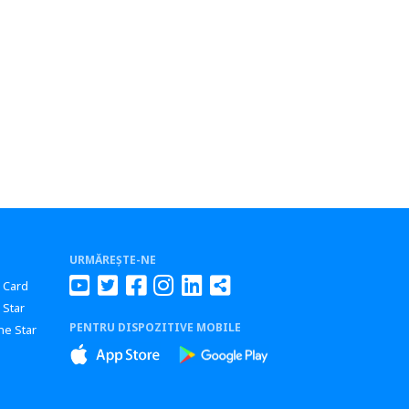
URMĂREȘTE-NE
r Card
 Star
PENTRU DISPOZITIVE MOBILE
ne Star