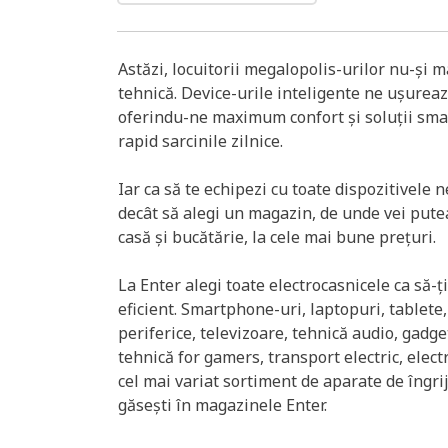
Astăzi, locuitorii megalopolis-urilor nu-și m
tehnică. Device-urile inteligente ne ușureaz
oferindu-ne maximum confort și soluții sma
rapid sarcinile zilnice.
Iar ca să te echipezi cu toate dispozitivele 
decât să alegi un magazin, de unde vei put
casă și bucătărie, la cele mai bune prețuri.
La Enter alegi toate electrocasnicele ca să-ți
eficient. Smartphone-uri, laptopuri, tablete,
periferice, televizoare, tehnică audio, gadget
tehnică for gamers, transport electric, elect
cel mai variat sortiment de aparate de îngrij
găsești în magazinele Enter.