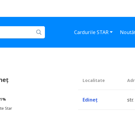
Cardurile STAR
Noutăț
neț
Localitate
Adr
1%
Edineț
str
te Star