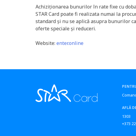
Achiziționarea bunurilor în rate fixe cu dob
STAR Card poate fi realizata numai la procur
standard și nu se aplică asupra bunurilor ca
oferte speciale și reduceri.
Website:
enter.online
PENTRU
Comand
AFLĂ D
1303
+373 22