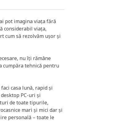
ai pot imagina viața fără
ă considerabil viața,
rt cum să rezolvăm ușor și
necesare, nu îți rămâne
ea cumpăra tehnică pentru
 faci casa lună, rapid și
 desktop PC-uri și
uri de toate tipurile,
rocasnice mari și mici dar și
ire personală – toate le