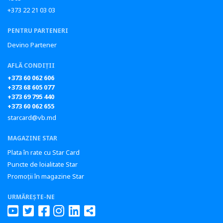
+373 22 21 03 03
PENTRU PARTENERI
Devino Partener
AFLĂ CONDIȚII
+373 60 062 606
+373 68 605 077
+373 69 795 440
+373 60 062 655
starcard@vb.md
MAGAZINE STAR
Plata în rate cu Star Card
Puncte de loialitate Star
Promoții în magazine Star
URMĂREȘTE-NE