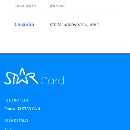
Localitate
Adresa
Chișinău
str. M. Sadoveanu, 20/1
PENTRU TINE
Comandă STAR Card
AFLĂ DETALII
1303