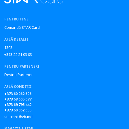
PENTRU TINE
Comandă STAR Card
AFLĂ DETALII
1303
+373 22 21 03 03
PENTRU PARTENERI
Devino Partener
AFLĂ CONDIȚII
+373 60 062 606
+373 68 605 077
+373 69 795 440
+373 60 062 655
starcard@vb.md
MAGAZINE STAR