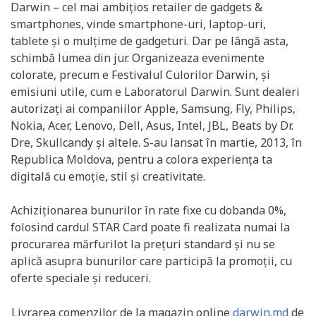
Darwin – cel mai ambițios retailer de gadgets &
smartphones, vinde smartphone-uri, laptop-uri,
tablete și o mulțime de gadgeturi. Dar pe lângă asta,
schimbă lumea din jur. Organizeaza evenimente
colorate, precum e Festivalul Culorilor Darwin, și
emisiuni utile, cum e Laboratorul Darwin. Sunt dealeri
autorizați ai companiilor Apple, Samsung, Fly, Philips,
Nokia, Acer, Lenovo, Dell, Asus, Intel, JBL, Beats by Dr.
Dre, Skullcandy și altele. S-au lansat în martie, 2013, în
Republica Moldova, pentru a colora experiența ta
digitală cu emoție, stil și creativitate.
Achiziționarea bunurilor în rate fixe cu dobanda 0%,
folosind cardul STAR Card poate fi realizata numai la
procurarea mărfurilot la prețuri standard și nu se
aplică asupra bunurilor care participă la promoții, cu
oferte speciale și reduceri.
Livrarea comenzilor de la magazin online
darwin.md
de