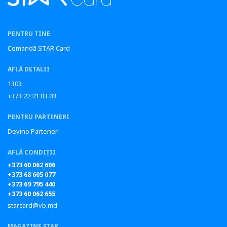
PENTRU TINE
Comandă STAR Card
AFLĂ DETALII
1303
+373 22 21 03 03
PENTRU PARTENERI
Devino Partener
AFLĂ CONDIȚII
+373 60 062 606
+373 68 605 077
+373 69 795 440
+373 60 062 655
starcard@vb.md
MAGAZINE STAR