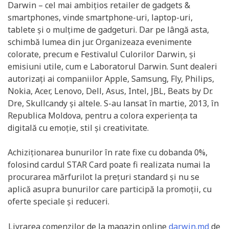
Darwin – cel mai ambițios retailer de gadgets &
smartphones, vinde smartphone-uri, laptop-uri,
tablete și o mulțime de gadgeturi. Dar pe lângă asta,
schimbă lumea din jur. Organizeaza evenimente
colorate, precum e Festivalul Culorilor Darwin, și
emisiuni utile, cum e Laboratorul Darwin. Sunt dealeri
autorizați ai companiilor Apple, Samsung, Fly, Philips,
Nokia, Acer, Lenovo, Dell, Asus, Intel, JBL, Beats by Dr.
Dre, Skullcandy și altele. S-au lansat în martie, 2013, în
Republica Moldova, pentru a colora experiența ta
digitală cu emoție, stil și creativitate.
Achiziționarea bunurilor în rate fixe cu dobanda 0%,
folosind cardul STAR Card poate fi realizata numai la
procurarea mărfurilot la prețuri standard și nu se
aplică asupra bunurilor care participă la promoții, cu
oferte speciale și reduceri.
Livrarea comenzilor de la magazin online
darwin.md
de