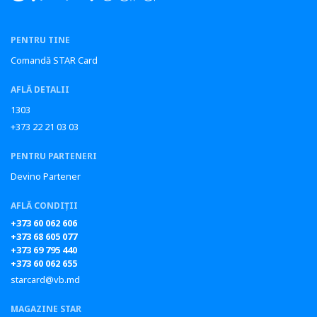
PENTRU TINE
Comandă STAR Card
AFLĂ DETALII
1303
+373 22 21 03 03
PENTRU PARTENERI
Devino Partener
AFLĂ CONDIȚII
+373 60 062 606
+373 68 605 077
+373 69 795 440
+373 60 062 655
starcard@vb.md
MAGAZINE STAR