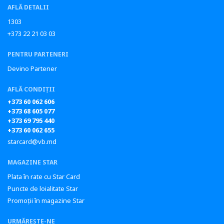
AFLĂ DETALII
1303
+373 22 21 03 03
PENTRU PARTENERI
Devino Partener
AFLĂ CONDIȚII
+373 60 062 606
+373 68 605 077
+373 69 795 440
+373 60 062 655
starcard@vb.md
MAGAZINE STAR
Plata în rate cu Star Card
Puncte de loialitate Star
Promoții în magazine Star
URMĂREȘTE-NE