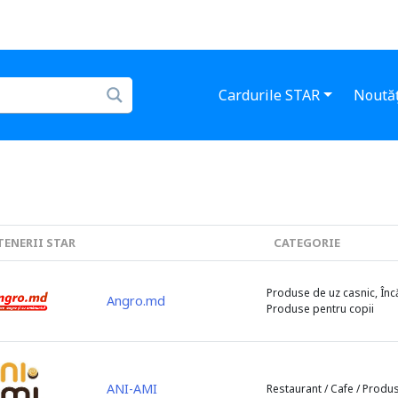
Cardurile STAR
Noutăț
TENERII STAR
CATEGORIE
Produse de uz casnic, Încăl
Angro.md
Produse pentru copii
ANI-AMI
Restaurant / Cafe / Produ