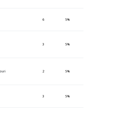
6
5%
3
5%
2
5%
douri
3
5%