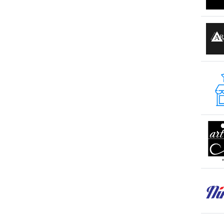
s. Olănești
s. Peresecina
s. Petrești
s. Porumbeni
s. Sculeni
s. Țințareni
s. Todirești
s. Tohatin
s. Trușeni
s. Ulmu
s. Valcineț
s. Zubrești
sat Huzun
sat. Lozova
sat. Vorniceni
sat.Tipova
Sîngera