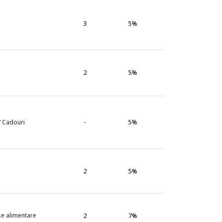
3
5%
2
5%
-
5%
 / Cadouri
2
5%
se alimentare
2
7%