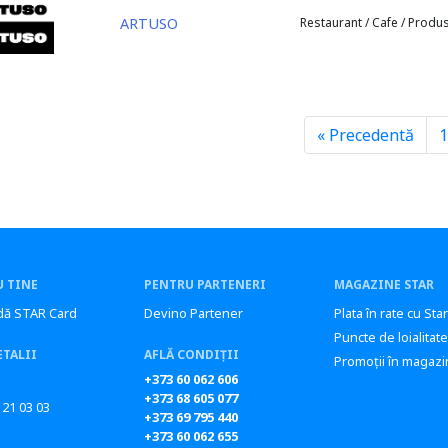
ARTUSO
Restaurant / Cafe / Produ
« Precedentă
1
 TINE
PENTRU PARTENERI
MAGAZINE STAR
ă STAR Card
Devino Partener
Plata în rate cu Sta
Puncte de loialitate
ETALII
AFLĂ CONDIȚII
Promoții în magazi
+373 60 062 606
+373 68 605 077
 21 03 03
+373 69 795 440
+373 60 062 655