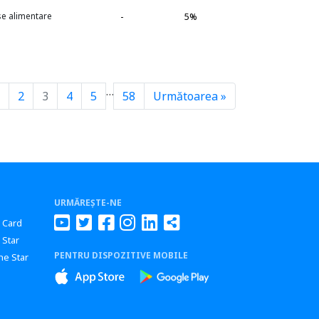
se alimentare
-
5%
…
2
3
4
5
58
Următoarea »
URMĂREȘTE-NE
r Card
 Star
PENTRU DISPOZITIVE MOBILE
ne Star