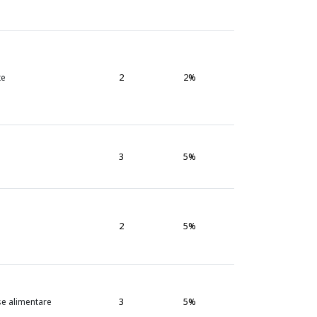
2
2%
te
3
5%
2
5%
3
5%
se alimentare