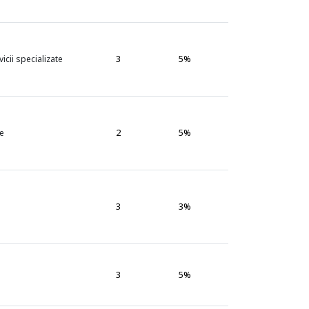
3
5%
icii specializate
2
5%
ce
3
3%
3
5%