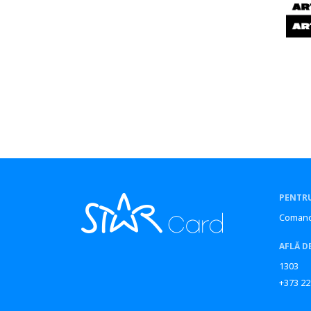
Sîngerei
Șoldănești
Soroca
Ștefan Vodă
Strășeni
Taraclia
Telenești
Ungheni
Varnița
Vulcanești
PENTRU
Comand
AFLĂ D
1303
+373 22