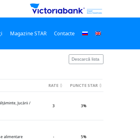
i
Magazine STAR
Contacte
Descarcă lista
RATE
PUNCTE STAR
țăminte, Jucării /
3
3%
-
5%
se alimentare