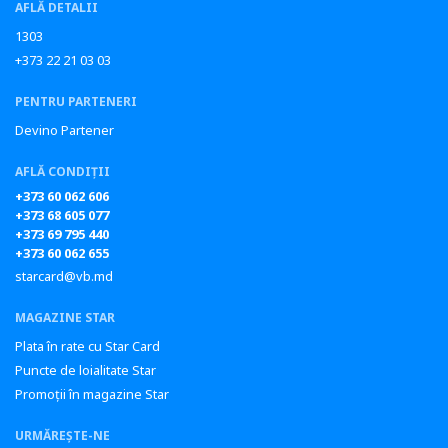
AFLĂ DETALII
1303
+373 22 21 03 03
PENTRU PARTENERI
Devino Partener
AFLĂ CONDIȚII
+373 60 062 606
+373 68 605 077
+373 69 795 440
+373 60 062 655
starcard@vb.md
MAGAZINE STAR
Plata în rate cu Star Card
Puncte de loialitate Star
Promoții în magazine Star
URMĂREȘTE-NE