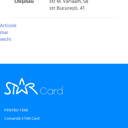
Chișinău
str. M. Varlaam, 58
str. București, 41
Navigare
Articole
mai
în
vechi
articole
PENTRU TINE
Comandă STAR Card