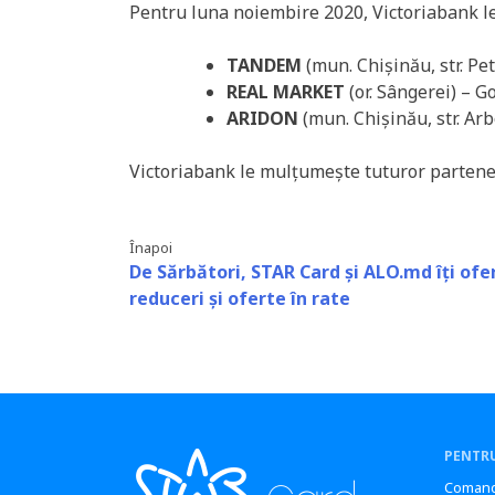
Pentru luna noiembire 2020, Victoriabank le
TANDEM
(mun. Chișinău, str. Pe
REAL MARKET
(or. Sângerei) – G
ARIDON
(mun. Chișinău, str. Arb
Victoriabank le mulțumește tuturor partener
Înapoi
De Sărbători, STAR Card și ALO.md îți ofe
reduceri și oferte în rate
PENTRU
Comand