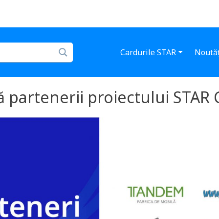
Cardurile STAR
Noutăț
 partenerii proiectului STAR 