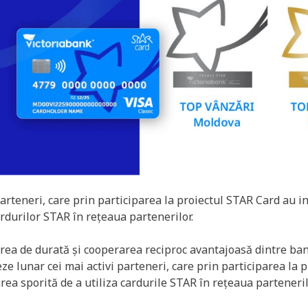
arteneri, care prin participarea la proiectul STAR Card au in
cardurilor STAR în rețeaua partenerilor.
rea de durată și cooperarea reciproc avantajoasă dintre ban
ze lunar cei mai activi parteneri, care prin participarea la 
tarea sporită de a utiliza cardurile STAR în rețeaua parteneril