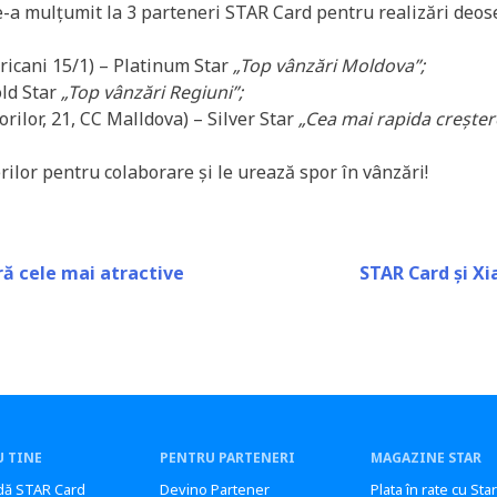
-a mulțumit la 3 parteneri STAR Card pentru realizări deose
tricani 15/1) – Platinum Star
„Top vânzări Moldova”;
old Star
„Top vânzări Regiuni”;
orilor, 21, CC Malldova) – Silver Star
„Cea mai rapida creșter
ilor pentru colaborare și le urează spor în vânzări!
ră cele mai atractive
STAR Card și Xi
 TINE
PENTRU PARTENERI
MAGAZINE STAR
ă STAR Card
Devino Partener
Plata în rate cu Sta