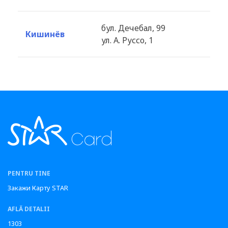
бул. Дечебал, 99
Кишинёв
ул. А. Руссо, 1
PENTRU TINE
Закажи Карту STAR
AFLĂ DETALII
1303