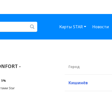
Карты STAR
Новости
NFORT -
Город
:
5%
Кишинёв
тами Star