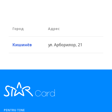
Город
Aдрес
Кишинёв
ул. Арборилор, 21
PENTRU TINE