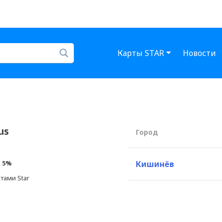
Карты STAR
Новости
us
Город
:
5%
Кишинёв
тами Star