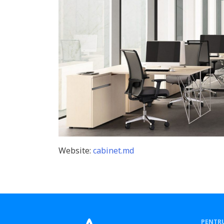
Website:
cabinet.md
PENTRU