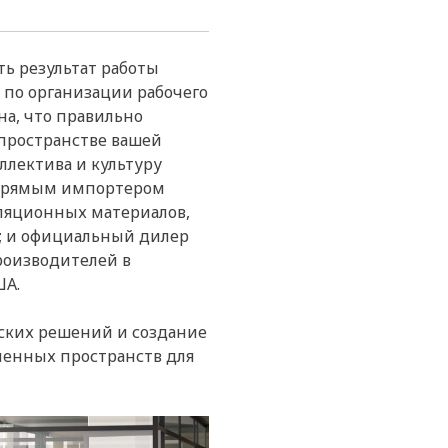
ть результат работы
 по организации рабочего
на, что правильно
 пространстве вашей
ллектива и культуру
я прямым импортером
ляционных материалов,
й; и официальный дилер
роизводителей в
ША.
ских решений и создание
менных пространств для