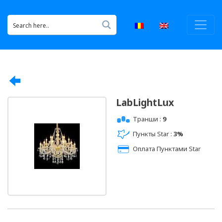
LabLightLux
Транши :
9
Пункты Star :
3%
Оплата Пунктами Star