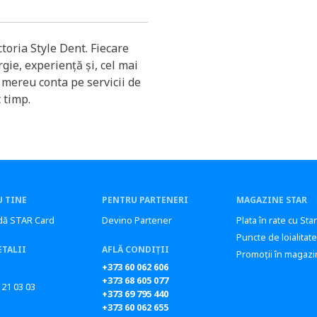
toria Style Dent. Fiecare
gie, experiență și, cel mai
 mereu conta pe servicii de
t timp.
 TINE
PENTRU PARTENERI
MAGAZINE STAR
ă STAR Card
Devino Partener
Plata în rate cu Sta
Puncte de loialitate
ETALII
AFLĂ CONDIȚII
Promoții în magazi
+373 60 062 606
+373 68 605 077
 21 03 03
+373 69 795 440
+373 60 062 655