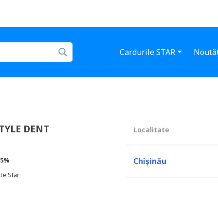
Cardurile STAR
Noutăț
STYLE DENT
Localitate
5%
Chișinău
te Star