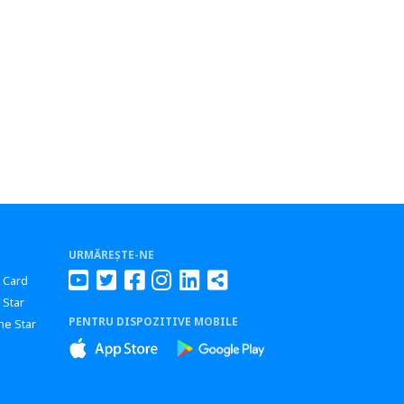
URMĂREȘTE-NE
r Card
 Star
PENTRU DISPOZITIVE MOBILE
ne Star