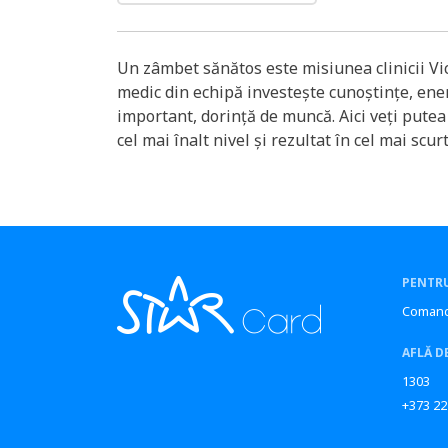
Un zâmbet sănătos este misiunea clinicii Vic
medic din echipă investește cunoștințe, ener
important, dorință de muncă. Aici veți putea
cel mai înalt nivel și rezultat în cel mai scur
PENTRU
Comand
AFLĂ D
1303
+373 22