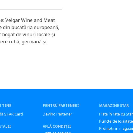
one: Velgar Wine and Meat
e din bucătăria europeană,
bogat de vinuri locale și
bere cehă, germană și
 TINE
PENTRU PARTENERI
MAGAZINE STAR
ă STAR Card
Devino Partener
Plata în rate cu Sta
Puncte de loialitate
ETALII
AFLĂ CONDIȚII
Promoții în magazi