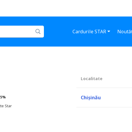
Cardurile STAR
Noutăț
Localitate
5%
Chișinău
te Star