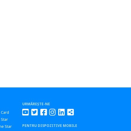
URMĂREȘTE-NE
r Card
 Star
PENTRU DISPOZITIVE MOBILE
ne Star