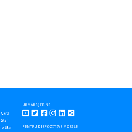
URMĂREȘTE-NE
r Card
 Star
PENTRU DISPOZITIVE MOBILE
ne Star