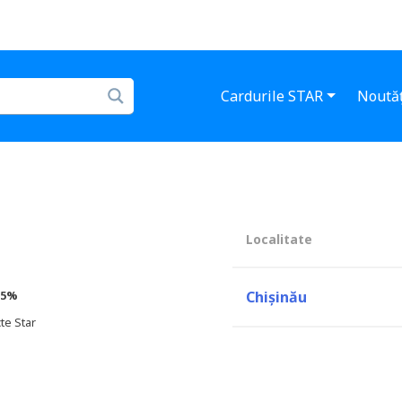
Cardurile STAR
Noutăț
Localitate
5%
Chișinău
te Star