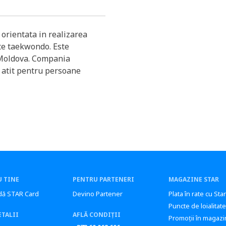
orientata in realizarea
e taekwondo. Este
h Moldova. Compania
a atit pentru persoane
 TINE
PENTRU PARTENERI
MAGAZINE STAR
ă STAR Card
Devino Partener
Plata în rate cu Sta
Puncte de loialitate
ETALII
AFLĂ CONDIȚII
Promoții în magazi