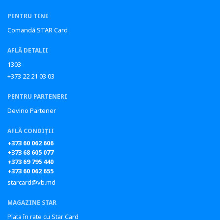
PENTRU TINE
Comandă STAR Card
AFLĂ DETALII
1303
+373 22 21 03 03
PENTRU PARTENERI
Devino Partener
AFLĂ CONDIȚII
+373 60 062 606
+373 68 605 077
+373 69 795 440
+373 60 062 655
starcard@vb.md
MAGAZINE STAR
Plata în rate cu Star Card