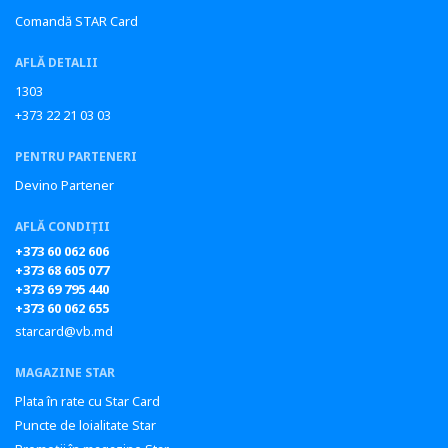
Comandă STAR Card
AFLĂ DETALII
1303
+373 22 21 03 03
PENTRU PARTENERI
Devino Partener
AFLĂ CONDIȚII
+373 60 062 606
+373 68 605 077
+373 69 795 440
+373 60 062 655
starcard@vb.md
MAGAZINE STAR
Plata în rate cu Star Card
Puncte de loialitate Star