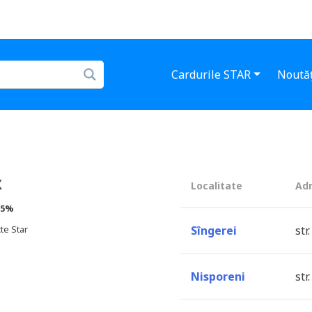
Cardurile STAR
Noutăț
X
Localitate
Ad
5%
te Star
Sîngerei
str
Nisporeni
str