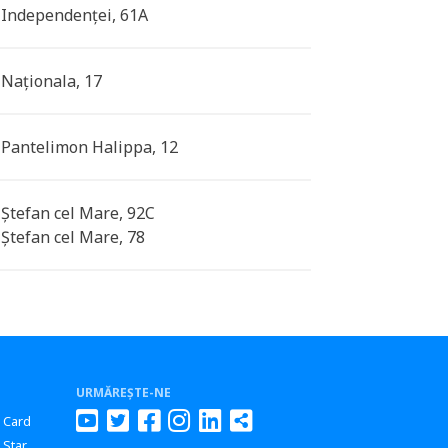
. Independenței, 61A
. Naționala, 17
. Pantelimon Halippa, 12
. Ștefan cel Mare, 92C
. Ștefan cel Mare, 78
URMĂREȘTE-NE
r Card
 Star