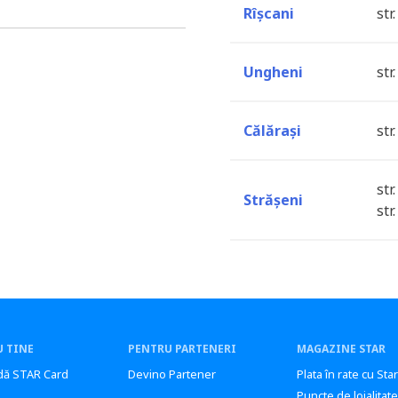
Rîșcani
str
Ungheni
str
Călărași
str
str
Strășeni
str
 TINE
PENTRU PARTENERI
MAGAZINE STAR
ă STAR Card
Devino Partener
Plata în rate cu Sta
Puncte de loialitate