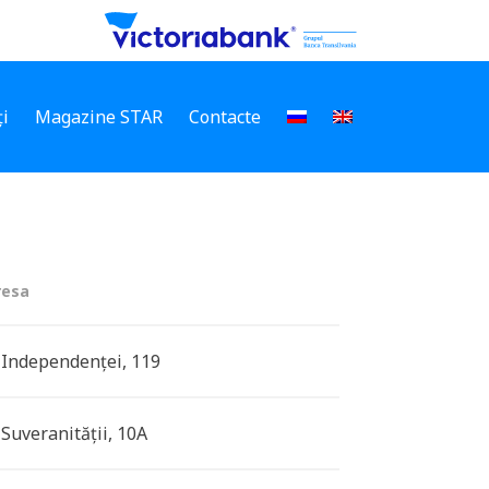
i
Magazine STAR
Contacte
resa
. Independenței, 119
. Suveranității, 10A