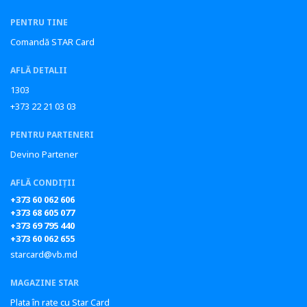
PENTRU TINE
Comandă STAR Card
AFLĂ DETALII
1303
+373 22 21 03 03
PENTRU PARTENERI
Devino Partener
AFLĂ CONDIȚII
+373 60 062 606
+373 68 605 077
+373 69 795 440
+373 60 062 655
starcard@vb.md
MAGAZINE STAR
Plata în rate cu Star Card