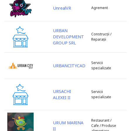
s. Petrești
UnrealVR
Agrement
s. Porumbeni
s. Sculeni
s. Țințareni
URBAN
s. Todirești
Construcții /
DEVELOPMENT
Reparații
s. Tohatin
GROUP SRL
s. Trușeni
s. Ulmu
Servicii
s. Valcineț
URBANCITYCAD
specializate
s. Zubrești
sat Huzun
sat. Lozova
URSACHI
Servicii
sat. Vorniceni
specializate
ALEXEI II
sat.Tipova
Sîngera
Sîngerei
Restaurant /
URUM MARINA
Șoldănești
Cafe / Produse
II
alimentare