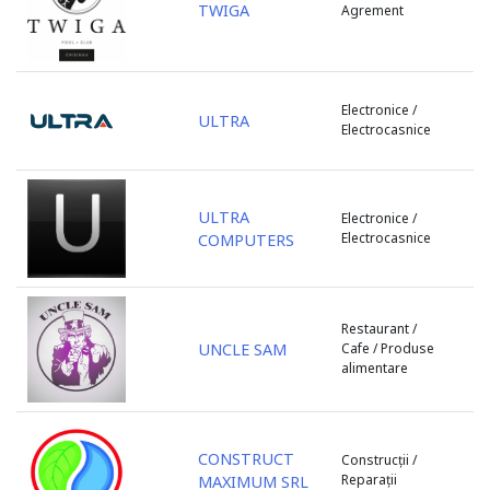
TWIGA
Agrement
ZityMall
Fălești
Zorile
Florești
Glodeni
Electronice /
Hîncești
ULTRA
Electrocasnice
Ialoveni
Leova
Lipcani
ULTRA
Electronice /
Marculești
Electrocasnice
COMPUTERS
Nisporeni
Ocnița
or. Vadul lui Vodă
Restaurant /
Orhei
UNCLE SAM
Cafe / Produse
Otaci
alimentare
Rezina
Rîșcani
s. Băcioi
CONSTRUCT
Construcții /
Reparații
s. Bascalia
MAXIMUM SRL