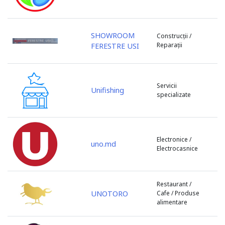
s. Baurci
s. Bîc
s. Bulboaca
SHOWROOM
Construcții /
Reparații
FERESTRE USI
s. Cazaclia
s. Chetrosu
s. Cojușna
Servicii
s. Colonița
Unifishing
specializate
s. Copceac
s. Dobrogea
s. Floreni
s. Ghidighici
Electronice /
uno.md
Electrocasnice
s. Giurgiulești
s. Gotești
s. Grătiești
Restaurant /
s. Marandeni
UNOTORO
Cafe / Produse
alimentare
s. Olănești
s. Peresecina