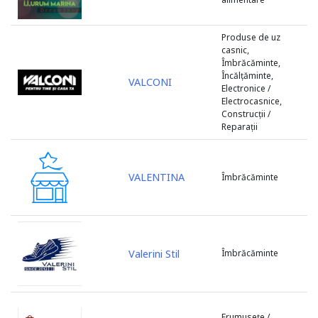
Soroca
Ștefan Vodă
Produse de uz
Strășeni
casnic,
Taraclia
Îmbrăcăminte,
Încălțăminte,
Telenești
VALCONI
Electronice /
Ungheni
Electrocasnice,
Construcții /
Varnița
Reparații
Vulcanești
VALENTINA
Îmbrăcăminte
Valerini Stil
Îmbrăcăminte
Frumusețe /