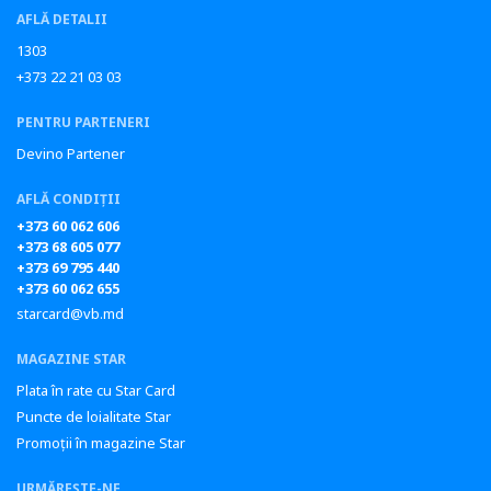
AFLĂ DETALII
1303
+373 22 21 03 03
PENTRU PARTENERI
Devino Partener
AFLĂ CONDIȚII
+373 60 062 606
+373 68 605 077
+373 69 795 440
+373 60 062 655
starcard@vb.md
MAGAZINE STAR
Plata în rate cu Star Card
Puncte de loialitate Star
Promoții în magazine Star
URMĂREȘTE-NE