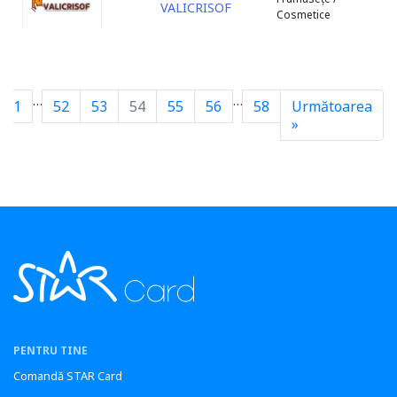
VALICRISOF
Cosmetice
…
…
1
52
53
54
55
56
58
Următoarea
»
PENTRU TINE
Comandă STAR Card