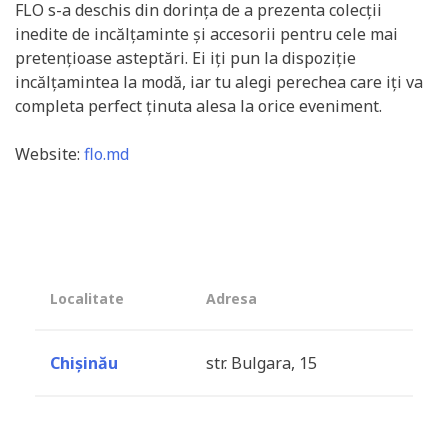
FLO s-a deschis din dorința de a prezenta colecții
inedite de incălțaminte și accesorii pentru cele mai
pretențioase asteptări. Ei iți pun la dispoziție
incălțamintea la modă, iar tu alegi perechea care iți va
completa perfect ținuta alesa la orice eveniment.
Website:
flo.md
Localitate
Adresa
Chișinău
str. Bulgara, 15