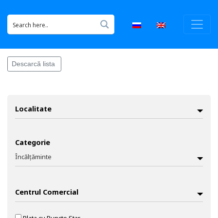
Descarcă lista
Localitate
Categorie
Încălțăminte
Accesorii / Bijuterii
Agrement
Centrul Comercial
Construcții / Reparații
Educație / Artă
Electronice / Electrocasnice