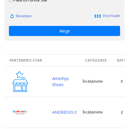
Plata cu Puncte Star
Fitness / Sport
Flori / Cadouri
Vezi toate
Resetare
Frumusețe / Cosmetice
Îmbrăcăminte
Alege
Încălțăminte
Jucării / Produse pentru copii
Materiale textile
Medicină / Farmacii
PARTENERII STAR
CATEGORIE
RATE
Mobilă / Decor
Piese / Servicii auto
Amethys
3
Încălțăminte
Produse de uz casnic
Shoes
Produse și tehnica agricolă
Restaurant / Cafe / Produse alimentare
Servicii specializate
Tipografie / Birotica
ANDREOOLY
2
Încălțăminte
Turism
Zoo / Hrana / Servicii veterinare