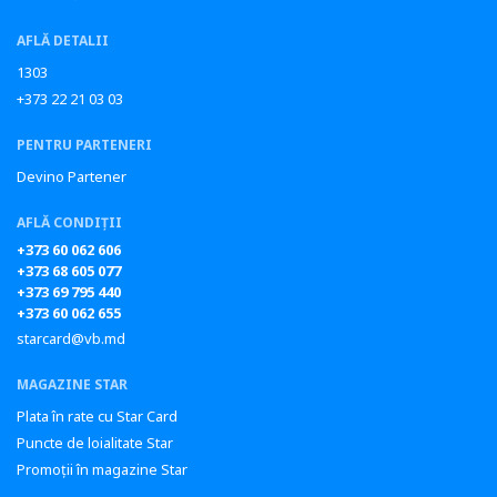
AFLĂ DETALII
1303
+373 22 21 03 03
PENTRU PARTENERI
Devino Partener
AFLĂ CONDIȚII
+373 60 062 606
+373 68 605 077
+373 69 795 440
+373 60 062 655
starcard@vb.md
MAGAZINE STAR
Plata în rate cu Star Card
Puncte de loialitate Star
Promoții în magazine Star