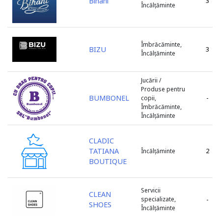
Bihani
3
Încălțăminte
Îmbrăcăminte,
BIZU
3
Încălțăminte
Jucării /
Produse pentru
BUMBONEL
-
copii,
Îmbrăcăminte,
Încălțăminte
CLADIC
TATIANA
2
Încălțăminte
BOUTIQUE
Servicii
CLEAN
specializate,
-
SHOES
Încălțăminte