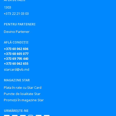
1303
+373 22 21 03 03
PENTRU PARTENERI
Devino Partener
AFLĂ CONDIȚII
+373 60 062 606
+373 68 605 077
+373 69 795 440
+373 60 062 655
starcard@vb.md
MAGAZINE STAR
Plata în rate cu Star Card
Puncte de loialitate Star
Promoții în magazine Star
URMĂREȘTE-NE