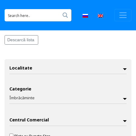
Descarcă lista
Localitate
Categorie
Îmbrăcăminte
Accesorii / Bijuterii
Agrement
Centrul Comercial
Construcții / Reparații
Educație / Artă
Electronice / Electrocasnice