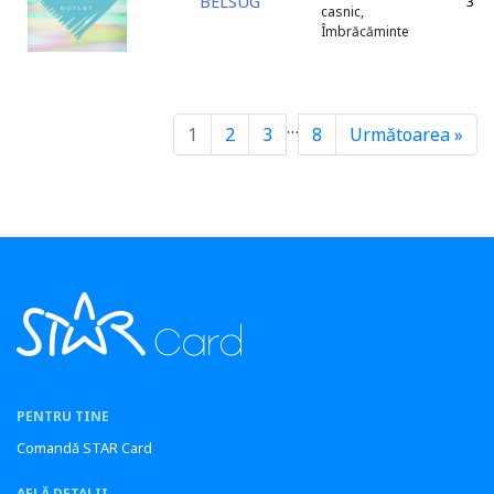
BELSUG
3
casnic,
Îmbrăcăminte
…
1
2
3
8
Următoarea »
PENTRU TINE
Comandă STAR Card
AFLĂ DETALII