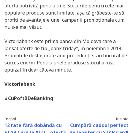
oferta potrivită pentru tine. Stocurile pentru cele mai
populare produse sunt limitate, așa că grăbește-te să
profiți de avantajele unei campanii promoționale cum
nu s-a mai văzut.
Victoriabank este prima bancă din Moldova care a
lansat oferte de tip „bank friday”, în noiembrie 2019.
Promoțiile desfășurate anii precedenți s-au bucurat de
succes enorm. Pentru unele produse stocul a fost
epuizat în doar câteva minute.
Victoriabank
#CuPoftăDeBanking
Înapoi
Înainte
12 rate fără dobândă cu
Cumpără cadoul perfect
STAR Card la ALO – ofertă
de la Enter cu STAR Card!