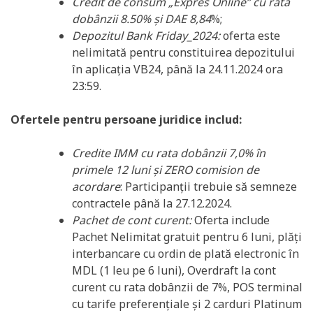
Credit de consum „Expres Online” cu rata
dobânzii 8.50% și DAE 8,84
%;
Depozitul Bank Friday_2024:
oferta este
nelimitată pentru constituirea depozitului
în aplicația VB24, până la 24.11.2024 ora
23:59.
Ofertele pentru persoane juridice includ:
Credite IMM cu rata dobânzii 7,0% în
primele 12 luni și ZERO comision de
acordare
: Participanții trebuie să semneze
contractele până la 27.12.2024.
Pachet de cont curent:
Oferta include
Pachet Nelimitat gratuit pentru 6 luni, plăți
interbancare cu ordin de plată electronic în
MDL (1 leu pe 6 luni), Overdraft la cont
curent cu rata dobânzii de 7%, POS terminal
cu tarife preferențiale și 2 carduri Platinum