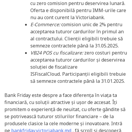
cu zero comision pentru deservirea lunară.
Oferta e disponibilă pentru IMM-urile care
nu au cont curent la Victoriabank.
E-Commerce:
comision unic de 2% pentru
acceptarea tuturor cardurilor în primul an
al contractului.
Clienții eligibili trebuie să
semneze contractele până la 31.05.2025.
VB24 POS cu fiscalizare:
zero costuri pentru
acceptarea tuturor cardurilor și deservirea
soluției de fiscalizare
ISFiscalCloud
.
Participanții eligibili trebuie
să semneze contractele până la 31.01.2025.
Bank Friday este despre a face diferența în viața ta
financiară, cu soluții atractive și ușor de accesat. Îți
promitem o experiență de neuitat, cu oferte gândite să
se potrivească tuturor stilurilor financiare – de la
produsele clasice la cele moderne și inovatoare. Intră
pe
bankfriday.victoriabank.md
, fă scroll și descoperă