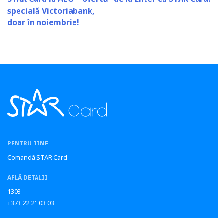
specială Victoriabank,
doar în noiembrie!
PENTRU TINE
Comandă STAR Card
AFLĂ DETALII
1303
+373 22 21 03 03