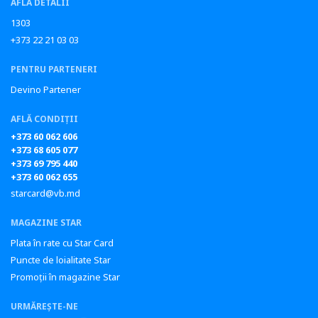
AFLĂ DETALII
1303
+373 22 21 03 03
PENTRU PARTENERI
Devino Partener
AFLĂ CONDIȚII
+373 60 062 606
+373 68 605 077
+373 69 795 440
+373 60 062 655
starcard@vb.md
MAGAZINE STAR
Plata în rate cu Star Card
Puncte de loialitate Star
Promoții în magazine Star
URMĂREȘTE-NE