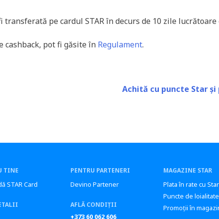
 transferată pe cardul STAR în decurs de 10 zile lucrătoare
 cashback, pot fi găsite în
Regulament
.
Achită cu puncte Star ș
 TINE
PENTRU PARTENERI
MAGAZINE STAR
ă STAR Card
Devino Partener
Plata în rate cu Sta
Puncte de loialitate
ETALII
AFLĂ CONDIȚII
Promoții în magazi
+373 60 062 606