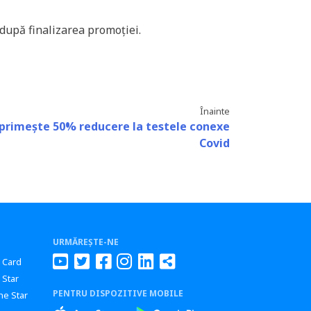
 după finalizarea promoției.
Înainte
i primește 50% reducere la testele conexe
Covid
URMĂREȘTE-NE
r Card
 Star
PENTRU DISPOZITIVE MOBILE
ne Star