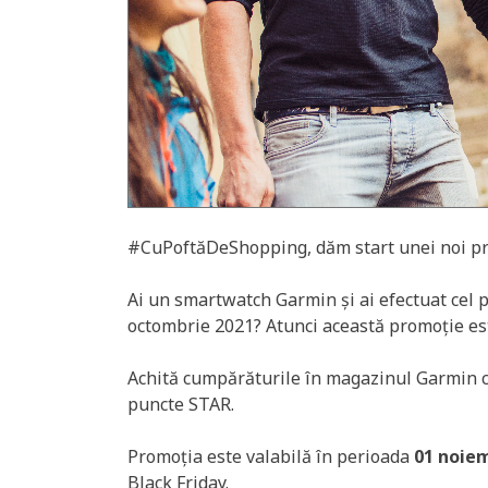
#CuPoftăDeShopping, dăm start unei noi prom
Ai un smartwatch Garmin și ai efectuat cel 
octombrie 2021? Atunci această promoție est
Achită cumpărăturile în magazinul Garmin c
puncte STAR.
Promoția este valabilă în perioada
01 noiem
Black Friday.