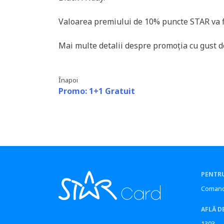
Valoarea premiului de 10% puncte STAR va fi
Mai multe detalii despre promoția cu gust de
Înapoi
Promo: 1+1 Gratuit
PENTRU
Comand
AFLĂ D
1303