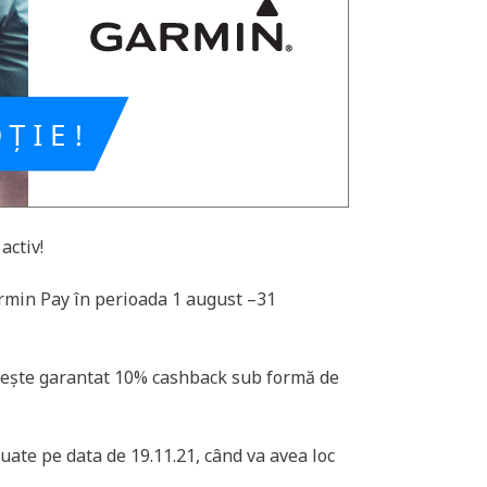
activ!
armin Pay în perioada 1 august –31
mește garantat 10% cashback sub formă de
uate pe data de 19.11.21, când va avea loc